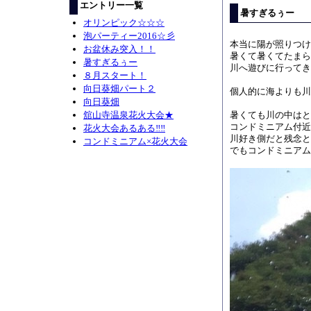
エントリー一覧
暑すぎるぅー
オリンピック☆☆☆
泡パーティー2016☆彡
本当に陽が照りつけ
お盆休み突入！！
暑くて暑くてたまら
暑すぎるぅー
川へ遊びに行ってきま
８月スタート！
向日葵畑パート２
個人的に海よりも川
向日葵畑
舘山寺温泉花火大会★
暑くても川の中はとっ
コンドミニアム付近
花火大会あるある‼︎‼︎
川好き側だと残念と思
コンドミニアム×花火大会
でもコンドミニアム