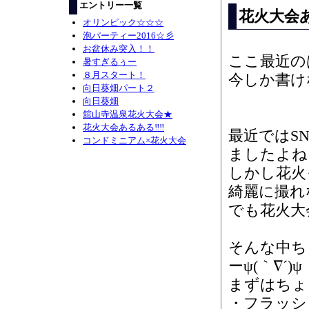
エントリー一覧
花火大会あ
オリンピック☆☆☆
泡パーティー2016☆彡
お盆休み突入！！
ここ最近の
暑すぎるぅー
８月スタート！
今しか書けな
向日葵畑パート２
向日葵畑
舘山寺温泉花火大会★
花火大会あるある‼︎‼︎
最近ではS
コンドミニアム×花火大会
ましたよね
しかし花火
綺麗に撮れ
でも花火大
そんな中ち
ーψ(｀∇´)ψ
まずはちょ
・フラッシ